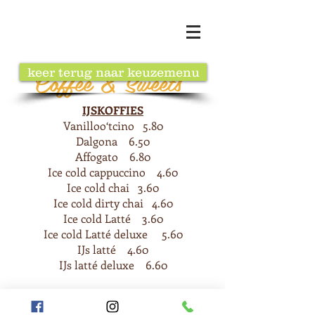
Coffee & Sweets
keer terug naar keuzemenu
IJSKOFFIES
Vanilloo‘tcino 5.80
Dalgona 6.50
Affogato 6.80
Ice cold cappuccino 4.60
Ice cold chai 3.60
Ice cold dirty chai 4.60
Ice cold Latté 3.60
Ice cold Latté deluxe 5.60
IJs latté 4.60
IJs latté deluxe 6.60